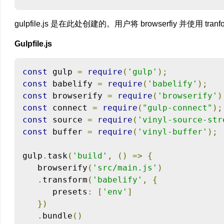
gulpfile.js 是在此处创建的。用户将 browserfiy 并使用 tranf
Gulpfile.js
const
 gulp 
=
require
(
'gulp'
);
const
 babelify 
=
require
(
'babelify'
);
const
 browserify 
=
require
(
'browserify'
)
const
 connect 
=
require
(
"gulp-connect"
);
const
 source 
=
require
(
'vinyl-source-str
const
 buffer 
=
require
(
'vinyl-buffer'
);
gulp
.
task
(
'build'
,
()
=>
{
   browserify
(
'src/main.js'
)
.
transform
(
'babelify'
,
{
      presets
:
[
'env'
]
})
.
bundle
()