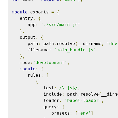
module
.
exports 
=
{
   entry
:
{
      app
:
'./src/main.js'
},
   output
:
{
      path
:
 path
.
resolve
(
__dirname
,
'dev
      filename
:
'main_bundle.js'
},
   mode
:
'development'
,
module
:
{
      rules
:
[
{
            test
:
/\.js$/
,
            include
:
 path
.
resolve
(
__dirn
            loader
:
'babel-loader'
,
            query
:
{
               presets
:
[
'env'
]