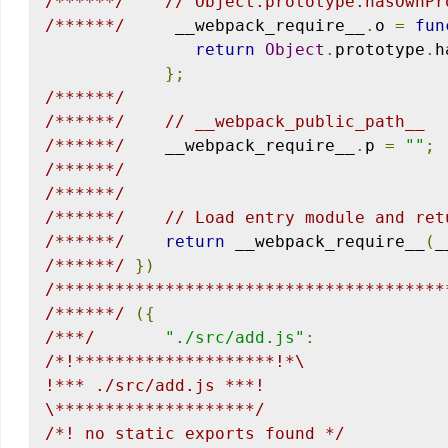
/******/
// Object.prototype.hasOwnPr
/******/
     __webpack_require__
.
o 
=
fun
return
Object
.
prototype
.
h
};
/******/
/******/
// __webpack_public_path__
/******/
    __webpack_require__
.
p 
=
""
;
/******/
/******/
/******/
// Load entry module and ret
/******/
return
 __webpack_require__
(
_
/******/
})
/***************************************
/******/
({
/***/
"./src/add.js"
:
/*!********************!*\

!*** ./src/add.js ***!

\********************/
/*! no static exports found */