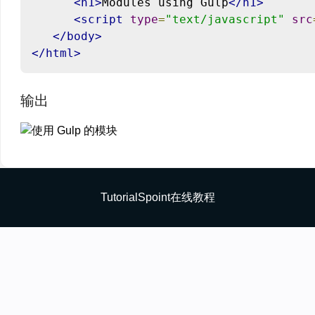
<h1>
Modules using Gulp
</h1>
<script
type
=
"text/javascript"
src
</body>
</html>
输出
TutorialSpoint在线教程