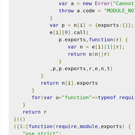
var
 a 
=
new
Error
(
"Cannot
throw
 a
.
code 
=
"MODULE_NO
}
var
 p 
=
 n
[
i
]
=
{
exports
:{}};
            e
[
i
][
0
].
call
(
               p
.
exports
,
function
(
r
)
{
var
 n 
=
 e
[
i
][
1
][
r
];
return
 o
(
n
||
r
)
}
,
p
,
p
.
exports
,
r
,
e
,
n
,
t
)
}
return
 n
[
i
].
exports

}
for
(
var
 u
=
"function"
==
typeof
requi
}
return
})()
({
1
:[
function
(
require
,
module
,
exports
)
{
"use strict"
;