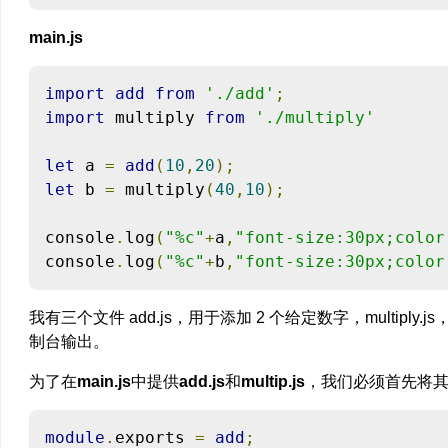
main.js
import
add
from
'./add'
;
import
 multiply 
from
'./multiply'
let
 a 
=
add
(
10
,
20
);
let
 b 
=
 multiply
(
40
,
10
);
console
.
log
(
"%c"
+
a
,
"font-size:30px;color
console
.
log
(
"%c"
+
b
,
"font-size:30px;color
我有三个文件 add.js，用于添加 2 个给定数字，multiply.j
制台输出。
为了在
main.js
中提供
add.js
和
multip.js
，我们必须首先将其
module
.
exports 
=
add
;