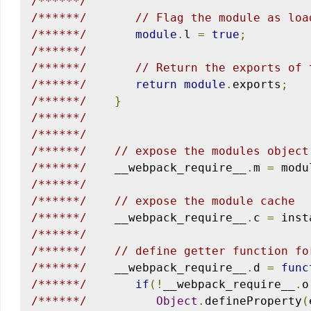
/******/
/******/
// Flag the module as loa
/******/
module
.
l 
=
true
;
/******/
/******/
// Return the exports of 
/******/
return
module
.
exports
;
/******/
}
/******/
/******/
/******/
// expose the modules object
/******/
    __webpack_require__
.
m 
=
 modu
/******/
/******/
// expose the module cache
/******/
    __webpack_require__
.
c 
=
 inst
/******/
/******/
// define getter function fo
/******/
    __webpack_require__
.
d 
=
func
/******/
if
(!
__webpack_require__
.
o
/******/
Object
.
defineProperty
(