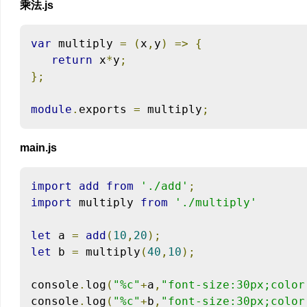
乘法.js
var
 multiply 
=
(
x
,
y
)
=>
{
return
 x
*
y
;
};
module
.
exports 
=
 multiply
;
main.js
import
add
from
'./add'
;
import
 multiply 
from
'./multiply'
let
 a 
=
add
(
10
,
20
);
let
 b 
=
 multiply
(
40
,
10
);
console
.
log
(
"%c"
+
a
,
"font-size:30px;color
console
.
log
(
"%c"
+
b
,
"font-size:30px;color