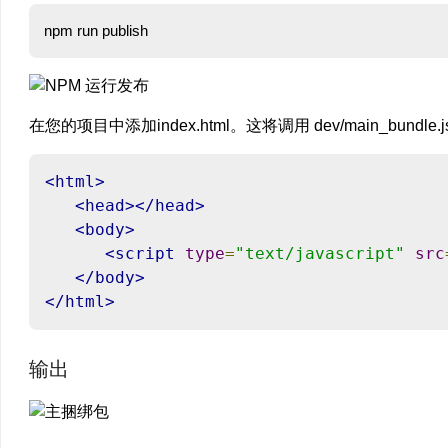
在您的项目中添加index.html。这将调用 dev/main_bundle.
<html>
<head></head>
<body>
<script
type
=
"text/javascript"
src
</body>
</html>
输出