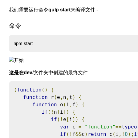
我们需要运行命令
gulp start
来编译文件 -
命令
这是在dev/
文件夹中创建的最终文件-
(
function
()
{
function
 r
(
e
,
n
,
t
)
{
function
 o
(
i
,
f
)
{
if
(!
n
[
i
])
{
if
(!
e
[
i
])
{
var
 c 
=
"function"
==
typeo
if
(!
f
&&
c
)
return
 c
(
i
,!
0
);
i