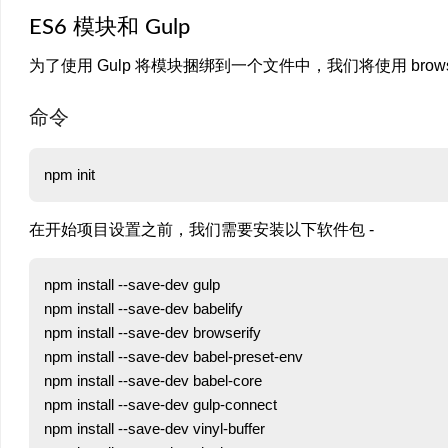
ES6 模块和 Gulp
为了使用 Gulp 将模块捆绑到一个文件中，我们将使用 brows
命令
在开始项目设置之前，我们需要安装以下软件包 -
npm install --save-dev gulp

npm install --save-dev babelify

npm install --save-dev browserify

npm install --save-dev babel-preset-env

npm install --save-dev babel-core

npm install --save-dev gulp-connect

npm install --save-dev vinyl-buffer
