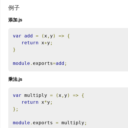
例子
添加.js
var
add
=
(
x
,
y
)
=>
{
return
 x
+
y
;
}
module
.
exports
=
add
;
乘法.js
var
 multiply 
=
(
x
,
y
)
=>
{
return
 x
*
y
;
};
module
.
exports 
=
 multiply
;