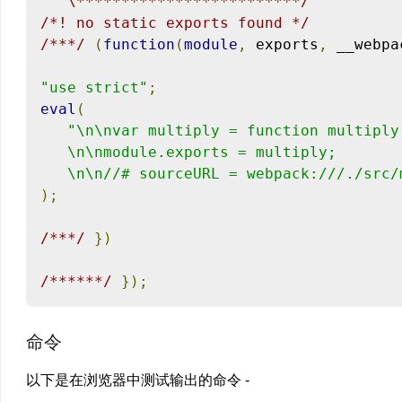
   \*************************/
/*! no static exports found */
/***/
(
function
(
module
,
 exports
,
 __webpa
"use strict"
;
eval
(
"\n\nvar multiply = function multiply
   \n\nmodule.exports = multiply;

   \n\n//# sourceURL = webpack:///./src/
);
/***/
})
/******/
});
命令
以下是在浏览器中测试输出的命令 -