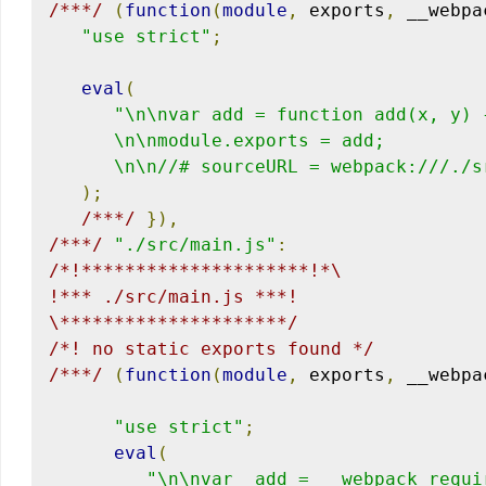
/***/
(
function
(
module
,
 exports
,
 __webpa
"use strict"
;
eval
(
"\n\nvar add = function add(x, y) 
      \n\nmodule.exports = add;

      \n\n//# sourceURL = webpack:///./s
);
/***/
}),
/***/
"./src/main.js"
:
/*!*********************!*\

!*** ./src/main.js ***!

\*********************/
/*! no static exports found */
/***/
(
function
(
module
,
 exports
,
 __webpa
"use strict"
;
eval
(
"\n\nvar _add = __webpack_requi