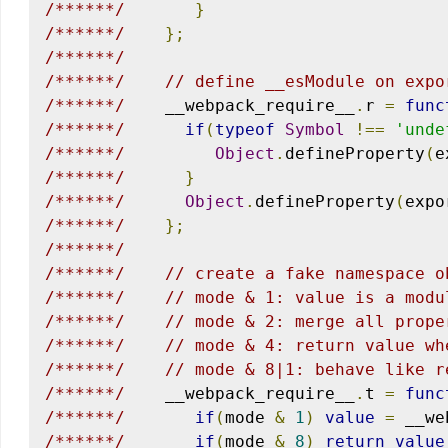
/******/
}
/******/
};
/******/
/******/
// define __esModule on expo
/******/
    __webpack_require__
.
r 
=
func
/******/
if
(
typeof
Symbol
!==
'unde
/******/
Object
.
defineProperty
(
e
/******/
}
/******/
Object
.
defineProperty
(
expo
/******/
};
/******/
/******/
// create a fake namespace o
/******/
// mode & 1: value is a modu
/******/
// mode & 2: merge all prope
/******/
// mode & 4: return value wh
/******/
// mode & 8|1: behave like r
/******/
    __webpack_require__
.
t 
=
func
/******/
if
(
mode 
&
1
)
value
=
 __we
/******/
if
(
mode 
&
8
)
return
value