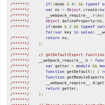
/******/
if
((
mode 
&
4
)
&&
typeof
v
/******/
var
 ns 
=
Object
.
create
(
nu
/******/
       __webpack_require__
.
r
(
ns
)
/******/
Object
.
defineProperty
(
ns
,
/******/
if
(
mode 
&
2
&&
typeof
val
for
(
var
 key 
in
value
)
 __w
/******/
return
 ns
;
/******/
};
/******/
/******/
// getDefaultExport function
/******/
    __webpack_require__
.
n 
=
func
/******/
var
 getter 
=
module
&&
mo
/******/
function
 getDefault
()
{
r
/******/
function
 getModuleExports
/******/
       __webpack_require__
.
d
(
get
/******/
return
 getter
;
/******/
};
/******/