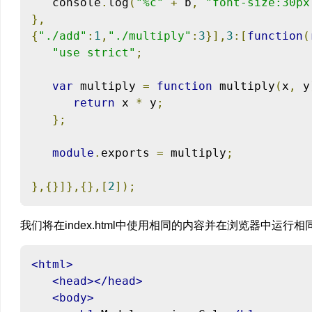
   console
.
log
(
"%c"
+
 b
,
"font-size:30px
},
{
"./add"
:
1
,
"./multiply"
:
3
}],
3
:[
function
(
"use strict"
;
var
 multiply 
=
function
 multiply
(
x
,
 y
return
 x 
*
 y
;
};
module
.
exports 
=
 multiply
;
},{}]},{},[
2
]);
我们将在index.html中使用相同的内容并在浏览器中运行相
<html>
<head></head>
<body>