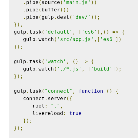
.
pipe
(
source
(
'main.js'
))
.
pipe
(
buffer
())
.
pipe
(
gulp
.
dest
(
'dev/'
));
});
gulp
.
task
(
'default'
,
[
'es6'
],()
=>
{
   gulp
.
watch
(
'src/app.js'
,[
'es6'
])
});
gulp
.
task
(
'watch'
,
()
=>
{
   gulp
.
watch
(
'./*.js'
,
[
'build'
]);
});
gulp
.
task
(
"connect"
,
function
()
{
   connect
.
server
({
      root
:
"."
,
      livereload
:
true
});
});