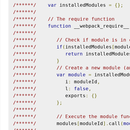
/******/
var
 installedModules 
=
{};
/******/
/******/
// The require function
/******/
function
 __webpack_require__
/******/
/******/
// Check if module is in 
/******/
if
(
installedModules
[
modul
/******/
return
 installedModule
/******/
}
/******/
// Create a new module (a
/******/
var
module
=
 installedMod
/******/
          i
:
 moduleId
,
/******/
          l
:
false
,
/******/
          exports
:
{}
/******/
};
/******/
/******/
// Execute the module fun
/******/
       modules
[
moduleId
].
call
(
mo