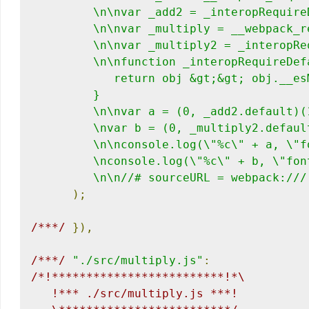
         \n\nvar _add2 = _interopRequireD
         \n\nvar _multiply = __webpack_r
         \n\nvar _multiply2 = _interopRe
         \n\nfunction _interopRequireDefa
            return obj &gt;&gt; obj.__es
         }

         \n\nvar a = (0, _add2.default)(1
         \nvar b = (0, _multiply2.default
         \n\nconsole.log(\"%c\" + a, \"f
         \nconsole.log(\"%c\" + b, \"fon
         \n\n//# sourceURL = webpack:///
);
/***/
}),
/***/
"./src/multiply.js"
:
/*!*************************!*\

   !*** ./src/multiply.js ***!
