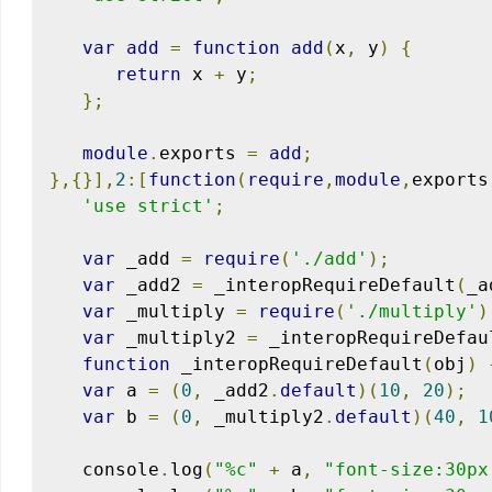
var
add
=
function
add
(
x
,
 y
)
{
return
 x 
+
 y
;
};
module
.
exports 
=
add
;
},{}],
2
:[
function
(
require
,
module
,
exports
'use strict'
;
var
 _add 
=
require
(
'./add'
);
var
 _add2 
=
 _interopRequireDefault
(
_a
var
 _multiply 
=
require
(
'./multiply'
)
var
 _multiply2 
=
 _interopRequireDefau
function
 _interopRequireDefault
(
obj
)
var
 a 
=
(
0
,
 _add2
.
default
)(
10
,
20
);
var
 b 
=
(
0
,
 _multiply2
.
default
)(
40
,
1
   console
.
log
(
"%c"
+
 a
,
"font-size:30px