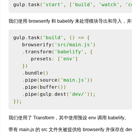
gulp
.
task
(
'start'
,
[
'build'
,
'watch'
,
'c
我们使用 browserify 和 babelify 来处理模块导出和
gulp
.
task
(
'build'
,
()
=>
{
   browserify
(
'src/main.js'
)
.
transform
(
'babelify'
,
{
      presets
:
[
'env'
]
})
.
bundle
()
.
pipe
(
source
(
'main.js'
))
.
pipe
(
buffer
())
.
pipe
(
gulp
.
dest
(
'dev/'
));
});
我们使用了 Transform，其中使用预设 env 调用 babelify。
带有 main.js 的 src 文件夹被提供给 browserify 并保存在 