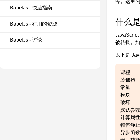
等。这里
BabelJs - 快速指南
什么是 B
BabelJs - 有用的资源
JavaS
BabelJs - 讨论
被转换。如果
以下是 Ja
课程
装饰器
常量
模块
破坏
默认参
计算属
物体静止
异步函
箭头功