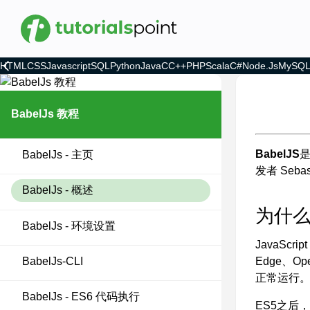
HTML
CSS
Javascript
SQL
Python
Java
C
C++
PHP
Scala
C#
Node.js
MySQ
BabelJs 教程
BabelJS
是
BabelJs - 主页
发者 Sebas
BabelJs - 概述
为什么选
BabelJs - 环境设置
JavaScr
Edge、Op
BabelJs-CLI
正常运行
BabelJs - ES6 代码执行
ES5之后