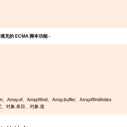
数
字
充的 ECMA 脚本功能 -
om、Array.of、Array#find、Array.buffer、Array#findIndex
配、对象.条目、对象.值