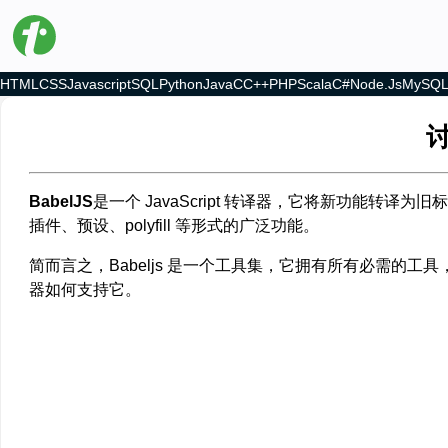
HTML
CSS
Javascript
SQL
Python
Java
C
C++
PHP
Scala
C#
Node.js
MySQ
讨
BabelJS
是一个 JavaScript 转译器，它将新功能转译
插件、预设、polyfill 等形式的广泛功能。
简而言之，Babeljs 是一个工具集，它拥有所有必需的工具，
器如何支持它。