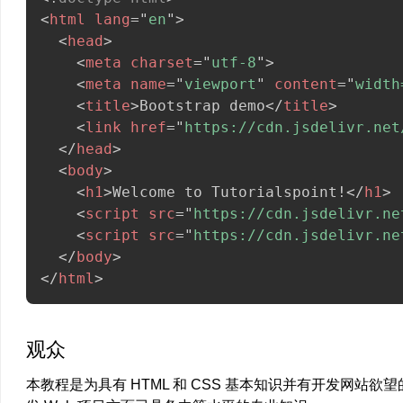
<
html
lang
=
"
en
"
>
<
head
>
<
meta
charset
=
"
utf-8
"
>
<
meta
name
=
"
viewport
"
content
=
"
width
<
title
>
Bootstrap demo
</
title
>
<
link
href
=
"
https://cdn.jsdelivr.net
</
head
>
<
body
>
<
h1
>
Welcome to Tutorialspoint!
</
h1
>
<
script
src
=
"
https://cdn.jsdelivr.ne
<
script
src
=
"
https://cdn.jsdelivr.ne
</
body
>
</
html
>
观众
本教程是为具有 HTML 和 CSS 基本知识并有开发网站欲望的任