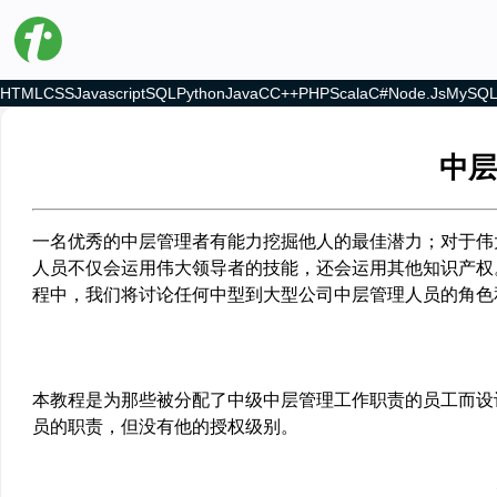
HTML
CSS
Javascript
SQL
Python
Java
C
C++
PHP
Scala
C#
Node.js
MySQ
中层
一名优秀的中层管理者有能力挖掘他人的最佳潜力；对于伟
人员不仅会运用伟大领导者的技能，还会运用其他知识产权
程中，我们将讨论任何中型到大型公司中层管理人员的角色
本教程是为那些被分配了中级中层管理工作职责的员工而设
员的职责，但没有他的授权级别。