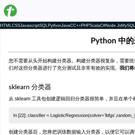
HTML
CSS
Javascript
SQL
Python
Java
C
C++
PHP
Scala
C#
Node.js
MySQ
Python 
您不需要从头开始构建分类器。构建分类器很复杂，需要统
们对这些分类器进行了充分测试且非常有效的实现。
我们将使
sklearn 分类器
从 sklearn 工具包创建逻辑回归分类器很简单，并且在单
创建分类器后，您将把训练数据输入分类器，以便它可以调